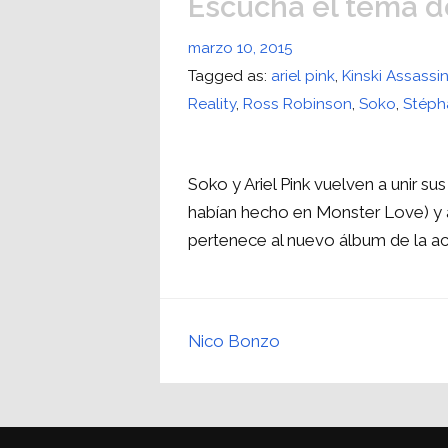
Escucha el tema de
marzo 10, 2015
Tagged as:
ariel pink
,
Kinski Assassi
Reality
,
Ross Robinson
,
Soko
,
Stépha
Soko y Ariel Pink vuelven a unir su
habían hecho en Monster Love) y 
pertenece al nuevo álbum de la ac
Nico Bonzo