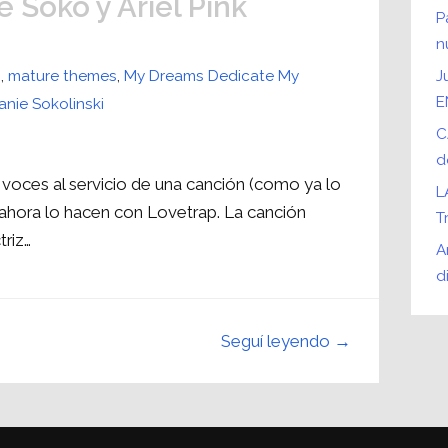
 Soko y Ariel Pink
P
n
n
,
mature themes
,
My Dreams Dedicate My
J
E
nie Sokolinski
C
d
s voces al servicio de una canción (como ya lo
L
ahora lo hacen con Lovetrap. La canción
T
triz…
A
d
Seguí leyendo →