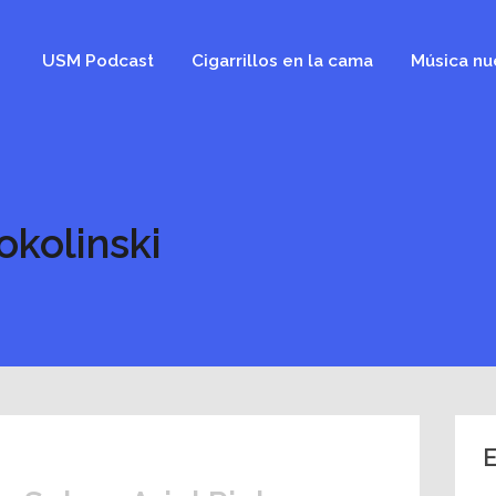
USM Podcast
Cigarrillos en la cama
Música nu
okolinski
E