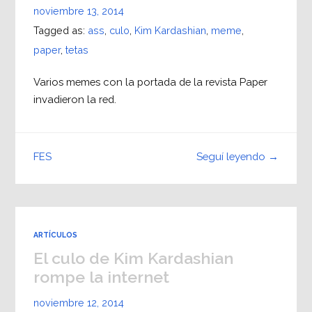
noviembre 13, 2014
Tagged as:
ass
,
culo
,
Kim Kardashian
,
meme
,
paper
,
tetas
Varios memes con la portada de la revista Paper
invadieron la red.
Seguí leyendo →
FES
ARTÍCULOS
El culo de Kim Kardashian
rompe la internet
noviembre 12, 2014