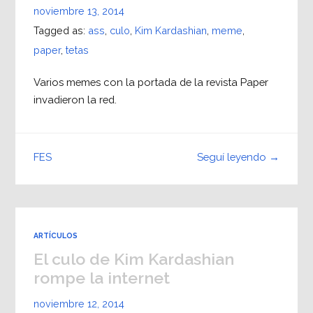
noviembre 13, 2014
Tagged as:
ass
,
culo
,
Kim Kardashian
,
meme
,
paper
,
tetas
Varios memes con la portada de la revista Paper
invadieron la red.
Seguí leyendo →
FES
ARTÍCULOS
El culo de Kim Kardashian
rompe la internet
noviembre 12, 2014