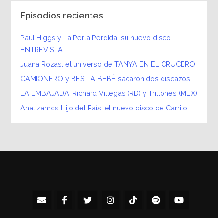
Episodios recientes
Paul Higgs y La Perla Perdida, su nuevo disco
ENTREVISTA
Juana Rozas: el universo de TANYA EN EL CRUCERO
CAMIONERO y BESTIA BEBÉ sacaron dos discazos
LA EMBAJADA: Richard Villegas (RD) y Trillones (MEX)
Analizamos Hijo del País, el nuevo disco de Carrito