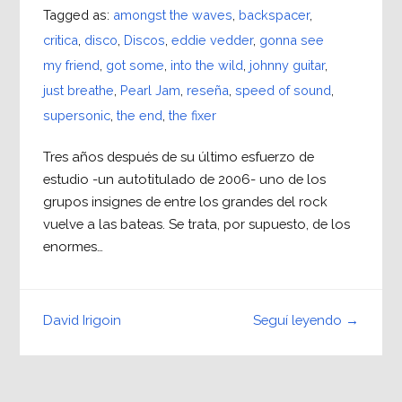
Tagged as:
amongst the waves
,
backspacer
,
critica
,
disco
,
Discos
,
eddie vedder
,
gonna see
my friend
,
got some
,
into the wild
,
johnny guitar
,
just breathe
,
Pearl Jam
,
reseña
,
speed of sound
,
supersonic
,
the end
,
the fixer
Tres años después de su último esfuerzo de
estudio -un autotitulado de 2006- uno de los
grupos insignes de entre los grandes del rock
vuelve a las bateas. Se trata, por supuesto, de los
enormes…
Seguí leyendo →
David Irigoin