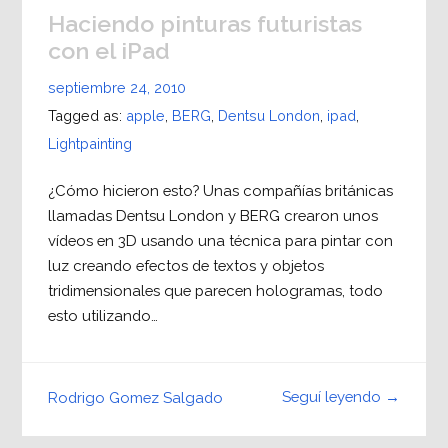
Haciendo pinturas futuristas
con el iPad
septiembre 24, 2010
Tagged as:
apple
,
BERG
,
Dentsu London
,
ipad
,
Lightpainting
¿Cómo hicieron esto? Unas compañías británicas
llamadas Dentsu London y BERG crearon unos
vídeos en 3D usando una técnica para pintar con
luz creando efectos de textos y objetos
tridimensionales que parecen hologramas, todo
esto utilizando…
Seguí leyendo →
Rodrigo Gomez Salgado