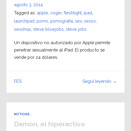
agosto 3, 2014
Tagged as:
apple
,
coger
,
fleshlight
,
ipad
,
launchpad
,
porno
,
pornografía
,
sex
,
sexos
,
sexshop
,
steve blowjobs
,
steve jobs
Un dispositivo no autorizado por Apple permite
penetrar sexualmente al iPad. El producto se
vende por 24 dólares.
Seguí leyendo →
FES
NOTICIAS
Damon, el hiperactivo