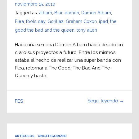
noviembre 15, 2010
Tagged as:
albarn
,
Blur
,
damon
,
Damon Albarn
,
Flea
,
fools day
,
Gorillaz
,
Graham Coxon
,
ipad
,
the
good the bad and the queen
,
tony allen
Hace una semana Damon Albarn había dejado en
claro sus proyectos a futuro. Entre los mismos
estaba el hecho de realizar una super banda con
Flea, retornar a The Good, The Bad And The
Queen y hasta…
Seguí leyendo →
FES
ARTÍCULOS
,
UNCATEGORIZED