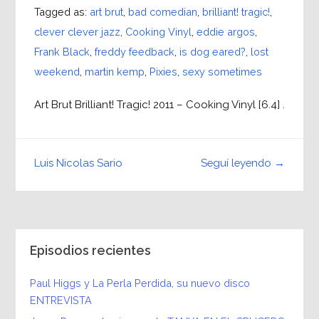
Tagged as:
art brut
,
bad comedian
,
brilliant! tragic!
,
clever clever jazz
,
Cooking Vinyl
,
eddie argos
,
Frank Black
,
freddy feedback
,
is dog eared?
,
lost
weekend
,
martin kemp
,
Pixies
,
sexy sometimes
Art Brut Brilliant! Tragic! 2011 – Cooking Vinyl [6.4] .
Seguí leyendo →
Luis Nicolas Sario
Episodios recientes
Paul Higgs y La Perla Perdida, su nuevo disco
ENTREVISTA