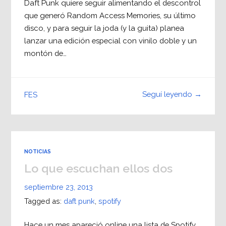
Daft Punk quiere seguir alimentando el descontrol
que generó Random Access Memories, su último
disco, y para seguir la joda (y la guita) planea
lanzar una edición especial con vinilo doble y un
montón de…
Seguí leyendo →
FES
NOTICIAS
Lo que escuchan ellos dos
septiembre 23, 2013
Tagged as:
daft punk
,
spotify
Hace un mes apareció online una lista de Spotify