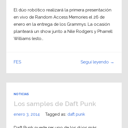
El dúo robótico realizará la primera presentación
en vivo de Random Access Memories el 26 de
enero en la entrega de los Grammys. La ocasión
planteará un show junto a Nile Rodgers y Pharrell
Williams (esto…
Seguí leyendo →
FES
NOTICIAS
Los samples de Daft Punk
enero 3, 2014
Tagged as:
daft punk
Daft Punk puede ser uno de los dúos más