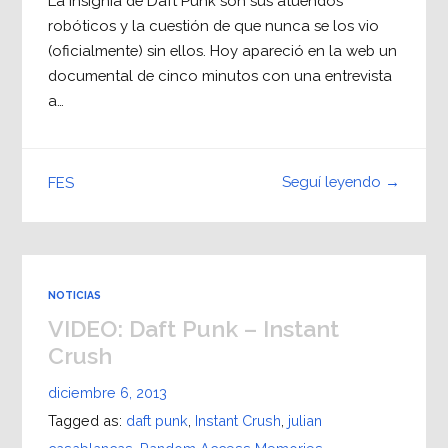
La insignia de Daft Punk son sus atuendos
robóticos y la cuestión de que nunca se los vio
(oficialmente) sin ellos. Hoy apareció en la web un
documental de cinco minutos con una entrevista
a…
Seguí leyendo →
FES
NOTICIAS
VIDEO: Daft Punk – Instant
Crush
diciembre 6, 2013
Tagged as:
daft punk
,
Instant Crush
,
julian