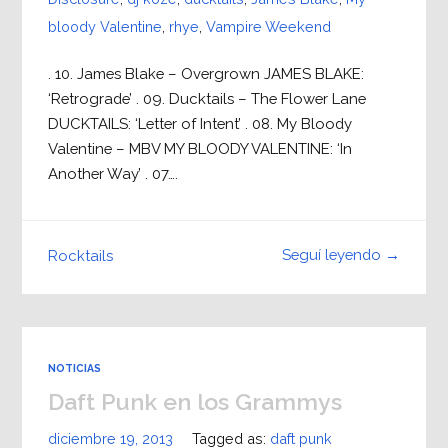
bloody Valentine
,
rhye
,
Vampire Weekend
. 10. James Blake – Overgrown JAMES BLAKE:
‘Retrograde’ . 09. Ducktails – The Flower Lane
DUCKTAILS: ‘Letter of Intent’ . 08. My Bloody
Valentine – MBV MY BLOODY VALENTINE: ‘In
Another Way’ . 07….
Seguí leyendo →
Rocktails
NOTICIAS
Daft Punk en los Grammys
diciembre 19, 2013
Tagged as:
daft punk