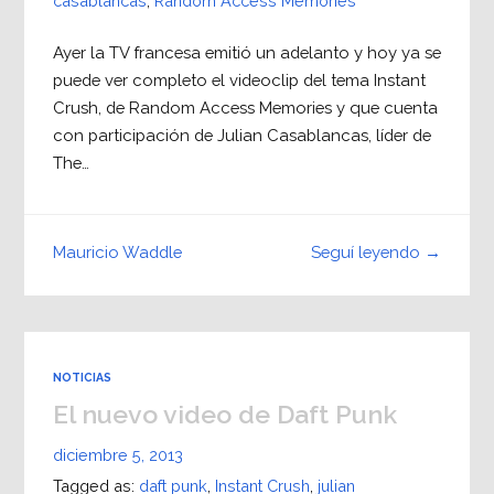
casablancas
,
Random Access Memories
Ayer la TV francesa emitió un adelanto y hoy ya se
puede ver completo el videoclip del tema Instant
Crush, de Random Access Memories y que cuenta
con participación de Julian Casablancas, líder de
The…
Seguí leyendo →
Mauricio Waddle
NOTICIAS
El nuevo video de Daft Punk
diciembre 5, 2013
Tagged as:
daft punk
,
Instant Crush
,
julian