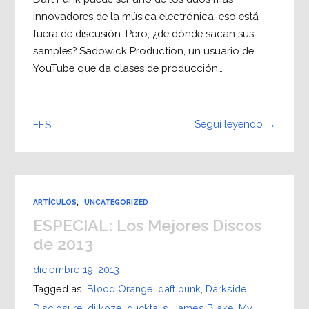
innovadores de la música electrónica, eso está
fuera de discusión. Pero, ¿de dónde sacan sus
samples? Sadowick Production, un usuario de
YouTube que da clases de producción…
Seguí leyendo →
FES
ARTÍCULOS
,
UNCATEGORIZED
ESPECIAL: Los Mejores Discos
de 2013
diciembre 19, 2013
Tagged as:
Blood Orange
,
daft punk
,
Darkside
,
Disclosure
,
dj koze
,
ducktails
,
James Blake
,
My