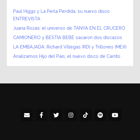
Paul Higgs y La Perla Perdida, su nuevo disco
ENTREVISTA
Juana Rozas: el universo de TANYA EN EL CRUCERO
CAMIONERO y BESTIA BEBÉ sacaron dos discazos
LA EMBAJADA: Richard Villegas (RD) y Trillones (MEX)
Analizamos Hijo del País, el nuevo disco de Carrito