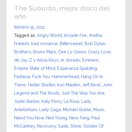
The Suburbs, mejor disco del
año
febrero 15, 2011
Tagged as:
Angry World
,
Arcade Fire
,
Aretha
Franklin
,
bad romance
,
Bittersweet
,
Bob Dylan
,
Brothers
,
Bruno Mars
,
Cee Lo Green
,
Crazy Love
,
de Jay-Z y Alicia Keys
,
el dorado
,
Eminem
,
Empire State of Mind
,
Esperanza Spalding
,
Fantasia
,
Fuck You
,
Hammerhead
,
Hang On In
There
,
Helter Skelter
,
Iron Maiden
,
Jeff Beck
,
John
Legend and The Roots
,
Just The Way You Are
,
Justin Bieber
,
Katy Perry
,
La Roux
,
Lady
Antebellum
,
Lady Gaga
,
Michael Bublé
,
Muse
,
Need You Now
,
Neil Young
,
New Fang
,
Paul
McCartney
,
Recovery
,
Sade
,
Shine
,
Soldier Of