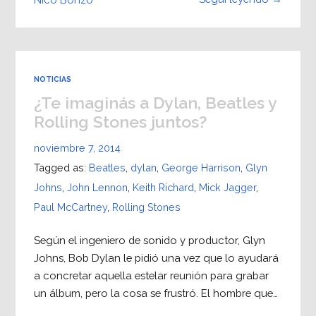
NOTICIAS
¿Te imaginás a Dylan, Beatles y
Rolling Stones juntos?
noviembre 7, 2014
Tagged as:
Beatles
,
dylan
,
George Harrison
,
Glyn
Johns
,
John Lennon
,
Keith Richard
,
Mick Jagger
,
Paul McCartney
,
Rolling Stones
Según el ingeniero de sonido y productor, Glyn
Johns, Bob Dylan le pidió una vez que lo ayudará
a concretar aquella estelar reunión para grabar
un álbum, pero la cosa se frustró. El hombre que…