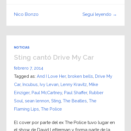
Seguí leyendo →
Nico Bonzo
NOTICIAS
Sting cantó Drive My Car
febrero 7, 2014
Tagged as:
And I Love Her
,
broken bells
,
Drive My
Car
,
Incubus
,
Ivy Levan
,
Lenny Kravitz
,
Mike
Einziger
,
Paul McCartney
,
Paul Shaffer
,
Rubber
Soul
,
sean lennon
,
Sting
,
The Beatles
,
The
Flaming Lips
,
The Police
El cover por parte del ex The Police tuvo lugar en
el show de David Letterman y forma parte de la