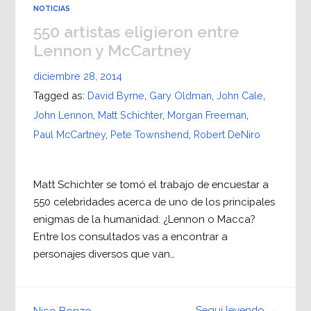
NOTICIAS
550 artistas eligieron entre
Lennon y McCartney
diciembre 28, 2014
Tagged as:
David Byrne
,
Gary Oldman
,
John Cale
,
John Lennon
,
Matt Schichter
,
Morgan Freeman
,
Paul McCartney
,
Pete Townshend
,
Robert DeNiro
Matt Schichter se tomó el trabajo de encuestar a
550 celebridades acerca de uno de los principales
enigmas de la humanidad: ¿Lennon o Macca?
Entre los consultados vas a encontrar a
personajes diversos que van…
Seguí leyendo →
Nico Bonzo