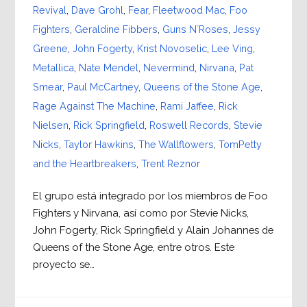
Revival
,
Dave Grohl
,
Fear
,
Fleetwood Mac
,
Foo
Fighters
,
Geraldine Fibbers
,
Guns N´Roses
,
Jessy
Greene
,
John Fogerty
,
Krist Novoselic
,
Lee Ving
,
Metallica
,
Nate Mendel
,
Nevermind
,
Nirvana
,
Pat
Smear
,
Paul McCartney
,
Queens of the Stone Age
,
Rage Against The Machine
,
Rami Jaffee
,
Rick
Nielsen
,
Rick Springfield
,
Roswell Records
,
Stevie
Nicks
,
Taylor Hawkins
,
The Wallflowers
,
TomPetty
and the Heartbreakers
,
Trent Reznor
El grupo está integrado por los miembros de Foo
Fighters y Nirvana, así como por Stevie Nicks,
John Fogerty, Rick Springfield y Alain Johannes de
Queens of the Stone Age, entre otros. Este
proyecto se…