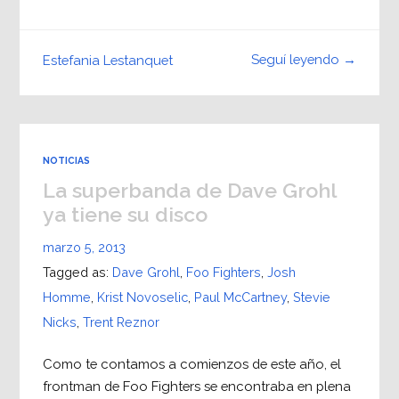
Seguí leyendo →
Estefania Lestanquet
NOTICIAS
La superbanda de Dave Grohl
ya tiene su disco
marzo 5, 2013
Tagged as:
Dave Grohl
,
Foo Fighters
,
Josh
Homme
,
Krist Novoselic
,
Paul McCartney
,
Stevie
Nicks
,
Trent Reznor
Como te contamos a comienzos de este año, el
frontman de Foo Fighters se encontraba en plena