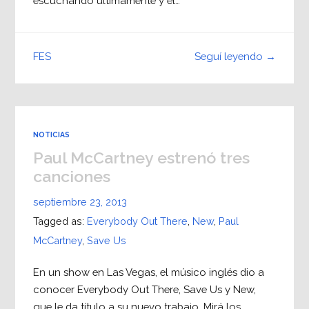
escuchando últimamente y el…
Seguí leyendo →
FES
NOTICIAS
Paul McCartney estrenó tres
canciones
septiembre 23, 2013
Tagged as:
Everybody Out There
,
New
,
Paul
McCartney
,
Save Us
En un show en Las Vegas, el músico inglés dio a
conocer Everybody Out There, Save Us y New,
que le da título a su nuevo trabajo. Mirá los