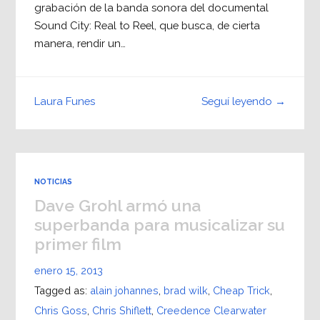
grabación de la banda sonora del documental
Sound City: Real to Reel, que busca, de cierta
manera, rendir un…
Seguí leyendo →
Laura Funes
NOTICIAS
Dave Grohl armó una
superbanda para musicalizar su
primer film
enero 15, 2013
Tagged as:
alain johannes
,
brad wilk
,
Cheap Trick
,
Chris Goss
,
Chris Shiflett
,
Creedence Clearwater