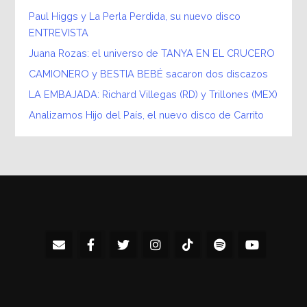
Paul Higgs y La Perla Perdida, su nuevo disco
ENTREVISTA
Juana Rozas: el universo de TANYA EN EL CRUCERO
CAMIONERO y BESTIA BEBÉ sacaron dos discazos
LA EMBAJADA: Richard Villegas (RD) y Trillones (MEX)
Analizamos Hijo del País, el nuevo disco de Carrito