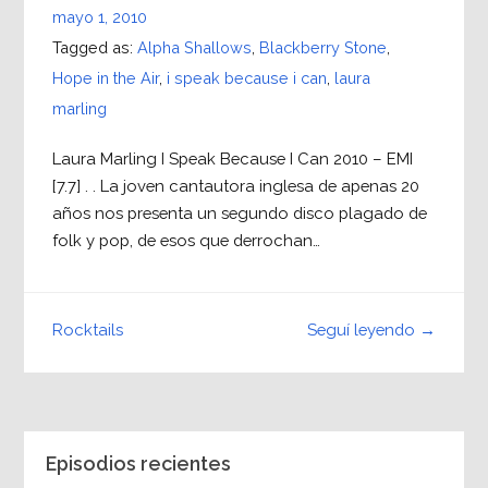
mayo 1, 2010
Tagged as:
Alpha Shallows
,
Blackberry Stone
,
Hope in the Air
,
i speak because i can
,
laura
marling
Laura Marling I Speak Because I Can 2010 – EMI
[7.7] . . La joven cantautora inglesa de apenas 20
años nos presenta un segundo disco plagado de
folk y pop, de esos que derrochan…
Seguí leyendo →
Rocktails
Episodios recientes