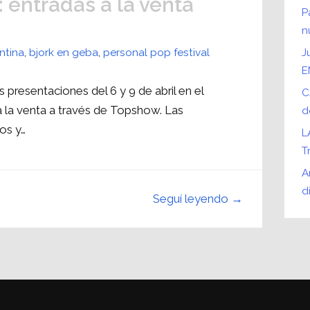
: entradas a la venta
P
n
ntina
,
bjork en geba
,
personal pop festival
J
E
s presentaciones del 6 y 9 de abril en el
C
 la venta a través de Topshow. Las
d
os y…
L
T
A
d
Seguí leyendo →