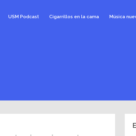
USM Podcast
Cigarrillos en la cama
Música nue
E