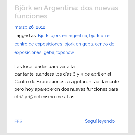
Björk en Argentina: dos nuevas
funciones
marzo 26, 2012
Tagged as:
Björk
,
bjork en argentina
,
bjork en el
centro de exposiciones
,
bjork en geba
,
centro de
exposiciones
,
geba
,
topshow
Las localidades para ver a la
cantante islandesa los días 6 y 9 de abril en el
Centro de Exposiciones se agotaron rápidamente,
pero hoy aparecieron dos nuevas funciones para
el 12 y 15 del mismo mes. Las…
Seguí leyendo →
FES