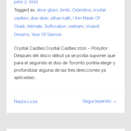
junio 2, 2010
Tagged as:
alice glass
,
birds
,
Celestica
,
crystal
castles
,
doe deer
,
ethan kath
,
I Am Made Of
Chalk
,
Intimate
,
Suffocation
,
vietnam
,
Violent
Dreams
,
Year Of Silence
Crystal Castles Crystal Castles 2010 – Polydor .
Después del disco debut ya se podía suponer que
para el segundo el dúo de Toronto podría elegir y
profundizar alguna de las tres direcciones ya
aplicadas:…
Seguí leyendo →
Nayla Loza