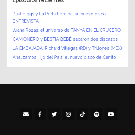
Episodios recientes
Paul Higgs y La Perla Perdida, su nuevo disco
ENTREVISTA
Juana Rozas: el universo de TANYA EN EL CRUCERO
CAMIONERO y BESTIA BEBÉ sacaron dos discazos
LA EMBAJADA: Richard Villegas (RD) y Trillones (MEX)
Analizamos Hijo del País, el nuevo disco de Carrito