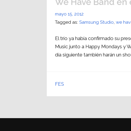
We Have Band en 
mayo 15, 2012
Tagged as:
Samsung Studio
,
we hav
El trío ya había confirmado su pre
Music junto a Happy Mondays y Wil
día siguiente también harán un sh
FES