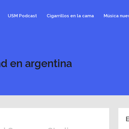
USM Podcast
Cigarrillos en la cama
Música nue
d en argentina
E