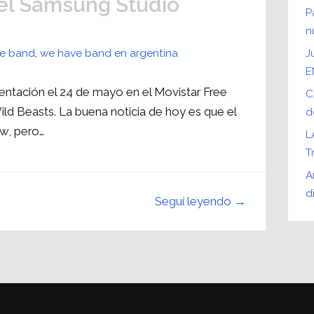
el Samsung Studio
P
n
e band
,
we have band en argentina
J
E
sentación el 24 de mayo en el Movistar Free
C
d Beasts. La buena noticia de hoy es que el
d
ow, pero…
L
T
A
d
Seguí leyendo →