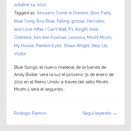
octubre 14, 2010
Tagged as:
Answers Come in Dreams
,
Bloc Party
,
Blue Song
,
Boy Blue
,
Falling
,
gossip
,
Hercules
and Love Affair
,
I Can't Wait
,
It's Alright
,
Kele
Orekeke
,
Kim Ann Foxman
,
Leonora
,
Moshi Moshi
,
My House
,
Painted Eyes
,
Shaun Wright
,
Step Up
,
Visitor
Blue Songs, el nuevo material de la banda de
Andy Butler, verá la luz el próximo 31 de enero de
2011 en el Reino Unido a través del sello Moshi
Moshi y será el segundo…
Seguí leyendo →
Rodrigo Ramos