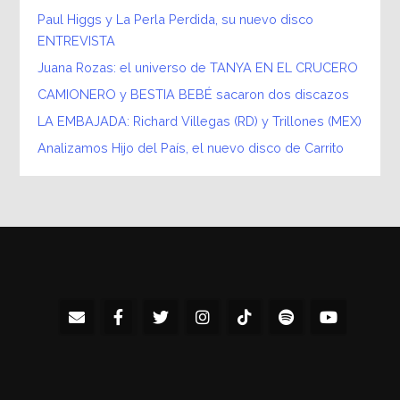
Paul Higgs y La Perla Perdida, su nuevo disco
ENTREVISTA
Juana Rozas: el universo de TANYA EN EL CRUCERO
CAMIONERO y BESTIA BEBÉ sacaron dos discazos
LA EMBAJADA: Richard Villegas (RD) y Trillones (MEX)
Analizamos Hijo del País, el nuevo disco de Carrito