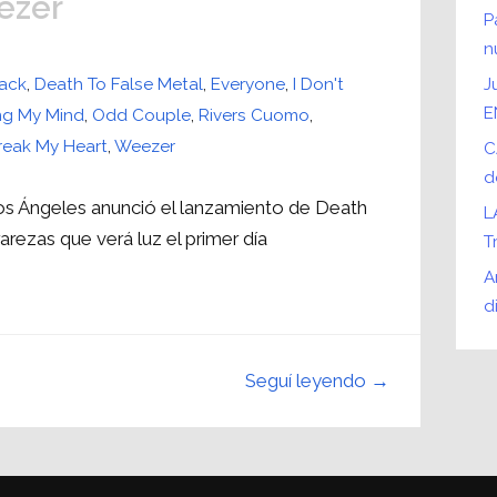
ezer
P
n
tack
,
Death To False Metal
,
Everyone
,
I Don't
J
E
ng My Mind
,
Odd Couple
,
Rivers Cuomo
,
eak My Heart
,
Weezer
C
d
Los Ángeles anunció el lanzamiento de Death
L
arezas que verá luz el primer día
T
A
d
Seguí leyendo →