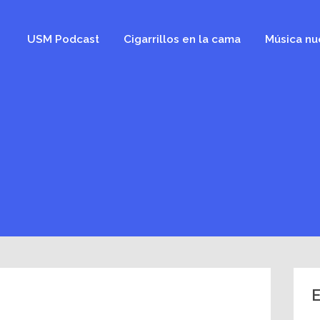
USM Podcast
Cigarrillos en la cama
Música nu
E