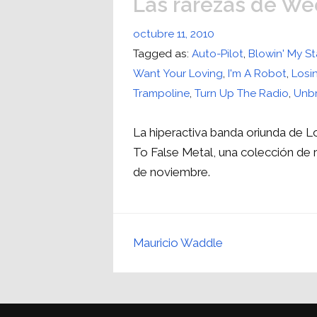
Las rarezas de We
octubre 11, 2010
Tagged as:
Auto-Pilot
,
Blowin' My S
Want Your Loving
,
I'm A Robot
,
Losi
Trampoline
,
Turn Up The Radio
,
Unbr
La hiperactiva banda oriunda de 
To False Metal, una colección de r
de noviembre.
Mauricio Waddle