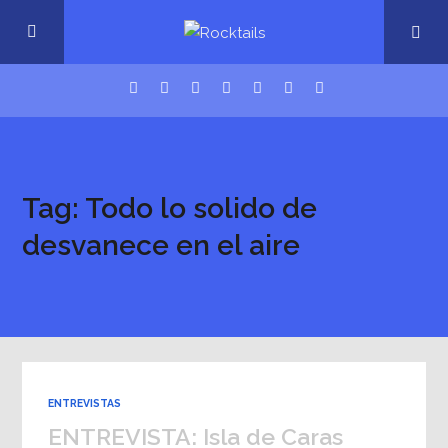
USM Podcast
Tag: Todo lo solido de
Cigarrillos en la cama
desvanece en el aire
Música nueva
ENTREVISTAS
ENTREVISTA: Isla de Caras