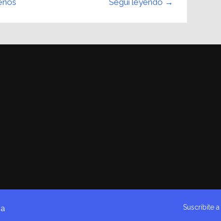
enos
Seguí leyendo →
Suscribite 
na