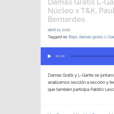
Damas Gratis L-Gan
Núcleo x T&K, Paul
Bernardes
abril 21, 2021
Tagged as:
Bejo
,
damas gratis
,
L-Ga
Reproductor
00:00
de
audio
Damas Gratis y L-Gante se juntaro
analizamos sección a sección y ter
que también participa Pablito Les