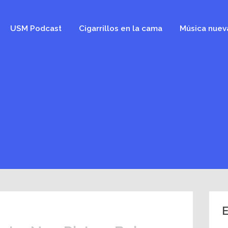
USM Podcast
Cigarrillos en la cama
Música nuev
E