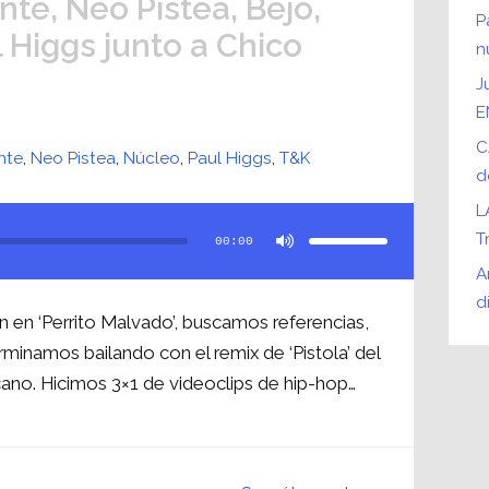
te, Neo Pistea, Bejo,
P
 Higgs junto a Chico
n
J
E
C
nte
,
Neo Pistea
,
Núcleo
,
Paul Higgs
,
T&K
d
Utiliza
L
las
teclas
T
00:00
de
flecha
arriba/abajo
A
para
aumentar
d
o
disminuir
n en ‘Perrito Malvado’, buscamos referencias,
el
volumen.
minamos bailando con el remix de ‘Pistola’ del
cano. Hicimos 3×1 de videoclips de hip-hop…