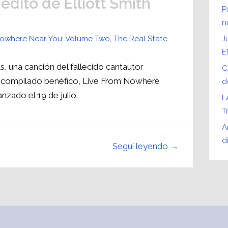
édito de Elliott Smith
P
n
Nowhere Near You: Volume Two
,
The Real State
J
E
 una canción del fallecido cantautor
C
l compilado benéfico, Live From Nowhere
d
nzado el 19 de julio.
L
T
A
d
Seguí leyendo →