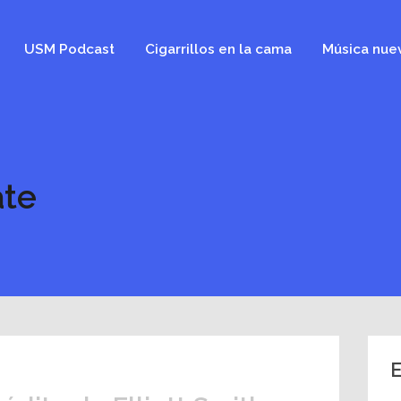
USM Podcast
Cigarrillos en la cama
Música nue
ate
E