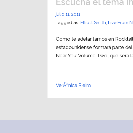
Escuchá el tema in
julio 11, 2011
Tagged as:
Elliott Smith
,
Live From 
Como te adelantamos en Rocktails,
estadounidense formará parte de
Near You: Volume Two, que será la
VerÃ³nica Rieiro