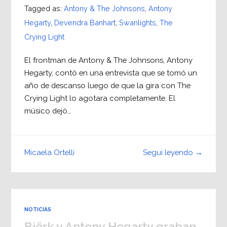
Tagged as:
Antony & The Johnsons
,
Antony
Hegarty
,
Devendra Banhart
,
Swanlights
,
The
Crying Light
El frontman de Antony & The Johnsons, Antony
Hegarty, contó en una entrevista que se tomó un
año de descanso luego de que la gira con The
Crying Light lo agotara completamente. El
músico dejó…
Seguí leyendo →
Micaela Ortelli
NOTICIAS
Björk y Antony Hegarty graban