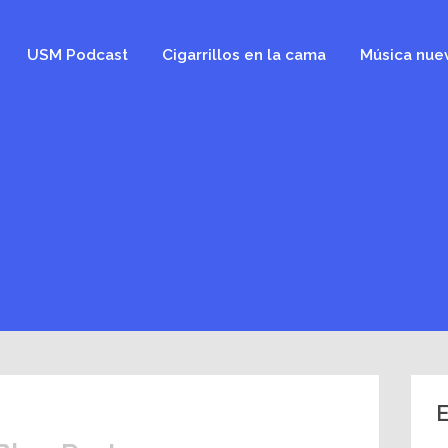
USM Podcast
Cigarrillos en la cama
Música nue
E