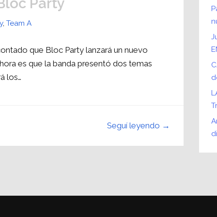
loc Party
P
n
y
,
Team A
J
contado que Bloc Party lanzará un nuevo
E
 ahora es que la banda presentó dos temas
C
á los…
d
L
T
A
Seguí leyendo →
d