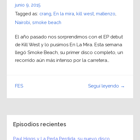
junio 9, 2015
Tagged as:
crang
,
En la mira
,
kill west
,
matienzo
,
Nairobi
,
smoke beach
El año pasado nos sorprendimos con el EP debut
de Kill West y lo pusimos En La Mira. Esta semana
llegó Smoke Beach, su primer disco completo, un
recorrido aún más intenso por la carretera…
Seguí leyendo →
FES
Episodios recientes
Paul Higgs y La Perla Perdida, su nuevo disco