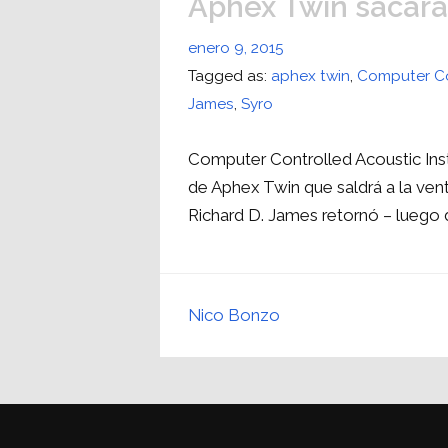
Aphex Twin sacará
enero 9, 2015
Tagged as:
aphex twin
,
Computer Co
James
,
Syro
Computer Controlled Acoustic Ins
de Aphex Twin que saldrá a la vent
Richard D. James retornó – luego 
Nico Bonzo