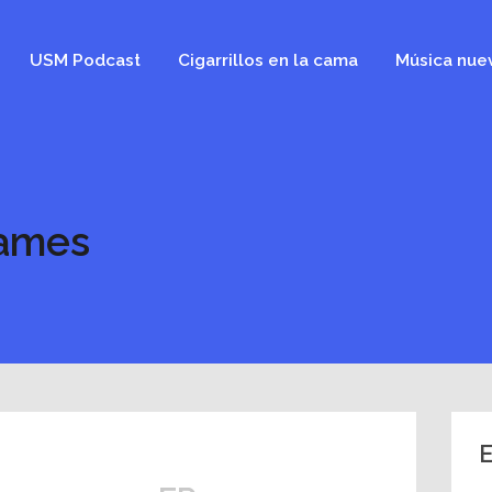
USM Podcast
Cigarrillos en la cama
Música nue
James
E