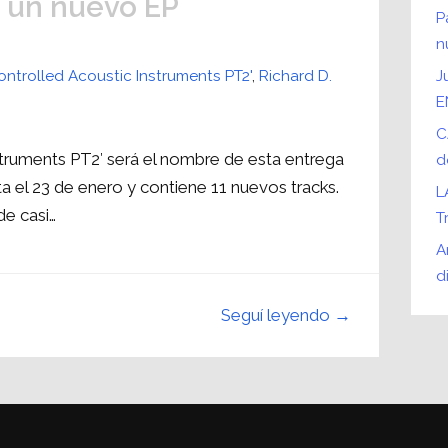
 un nuevo EP
P
n
ntrolled Acoustic Instruments PT2'
,
Richard D.
J
E
C
truments PT2′ será el nombre de esta entrega
d
a el 23 de enero y contiene 11 nuevos tracks.
L
de casi…
T
A
d
Seguí leyendo →