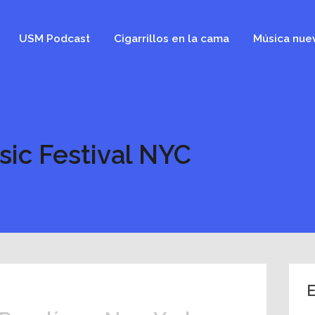
USM Podcast
Cigarrillos en la cama
Música nue
sic Festival NYC
E