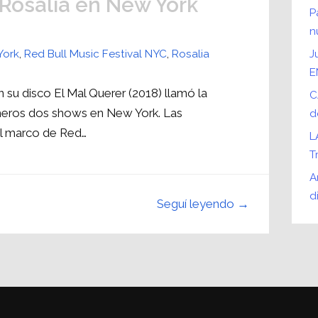
e Rosalía en New York
P
n
York
,
Red Bull Music Festival NYC
,
Rosalia
J
E
n su disco El Mal Querer (2018) llamó la
C
imeros dos shows en New York. Las
d
el marco de Red…
L
T
A
d
Seguí leyendo →