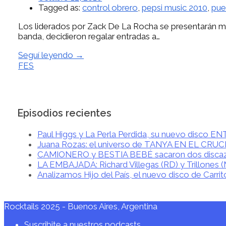
Tagged as:
control obrero
,
pepsi music 2010
,
pue
Los liderados por Zack De La Rocha se presentarán mañ
banda, decidieron regalar entradas a…
Seguí leyendo →
FES
Episodios recientes
Paul Higgs y La Perla Perdida, su nuevo disco 
Juana Rozas: el universo de TANYA EN EL CRU
CAMIONERO y BESTIA BEBÉ sacaron dos disca
LA EMBAJADA: Richard Villegas (RD) y Trillones 
Analizamos Hijo del País, el nuevo disco de Carrit
Rocktails 2025 - Buenos Aires, Argentina
Suscribite a nuestros podcasts