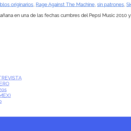
blos originarios
,
Rage Against The Machine
,
sin patrones
,
S
ana en una de las fechas cumbres del Pepsi Music 2010 y, pa
ENTREVISTA
CERO
zos
(MEX)
o