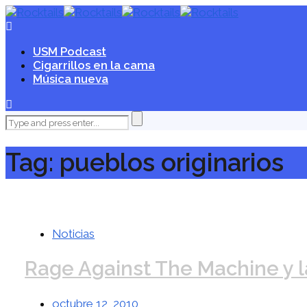
USM Podcast
Cigarrillos en la cama
Música nueva
Tag: pueblos originarios
Noticias
Rage Against The Machine y l
octubre 12, 2010