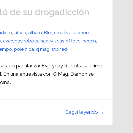
ó de su drogadicción
adicto
,
africa
,
albarn
,
Blur
,
creativo
,
damon
,
s
,
everyday robots
,
heavy seas of love
,
heroin
,
tempo
,
polemica
,
q mag
,
stoned
eparado par alanzar Everyday Robots, su primer
ril. En una entrevista con Q Mag, Damon se
roína…
Seguí leyendo →