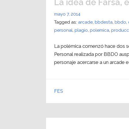
La idea de Farsa, 
mayo 7, 2014
Tagged as:
arcade
,
bbdesta
,
bbdo
,
personal
,
plagio
,
polemica
,
producc
La polémica comenzó hace dos se
Personal realizada por BBDO auspi
personaje acercarse a un arcade en
FES