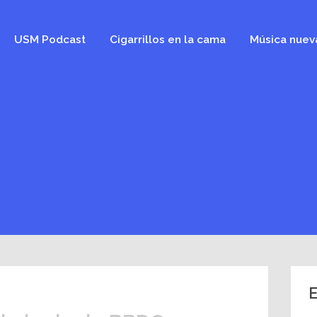
USM Podcast
Cigarrillos en la cama
Música nuev
E