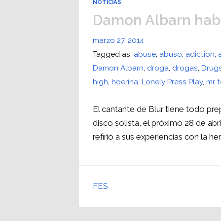
NOTICIAS
Damon Albarn habl
marzo 27, 2014
Tagged as:
abuse
,
abuso
,
adiction
,
Damon Albarn
,
droga
,
drogas
,
Drug
high
,
hoerina
,
Lonely Press Play
,
mr 
El cantante de Blur tiene todo pr
disco solista, el próximo 28 de ab
refirió a sus experiencias con la he
FES