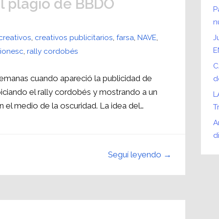
el plagio de BBDO
P
n
creativos
,
creativos publicitarios
,
farsa
,
NAVE
,
J
E
ionesc
,
rally cordobés
C
manas cuando apareció la publicidad de
d
ciando el rally cordobés y mostrando a un
L
 el medio de la oscuridad. La idea del…
T
A
d
Seguí leyendo →