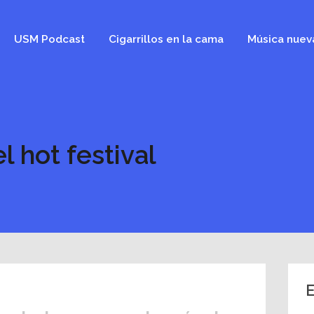
USM Podcast
Cigarrillos en la cama
Música nuev
l hot festival
E