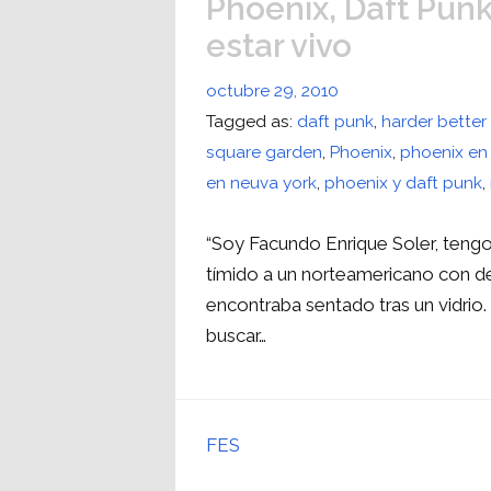
Phoenix, Daft Punk
estar vivo
octubre 29, 2010
Tagged as:
daft punk
,
harder better
square garden
,
Phoenix
,
phoenix en
en neuva york
,
phoenix y daft punk
,
“Soy Facundo Enrique Soler, tengo 
tímido a un norteamericano con d
encontraba sentado tras un vidrio
buscar…
FES