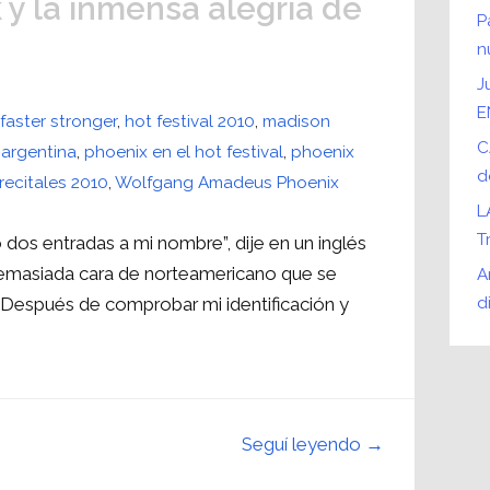
 y la inmensa alegría de
P
n
J
E
 faster stronger
,
hot festival 2010
,
madison
C
 argentina
,
phoenix en el hot festival
,
phoenix
d
recitales 2010
,
Wolfgang Amadeus Phoenix
L
T
dos entradas a mi nombre”, dije en un inglés
emasiada cara de norteamericano que se
A
. Después de comprobar mi identificación y
d
Seguí leyendo →