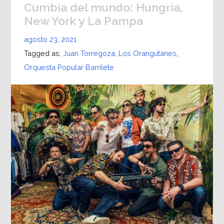
Cumbia del mundo: Hungría,
New York y La Pampa
agosto 23, 2021
Tagged as:
Juan Torregoza
,
Los Orangutanes
,
Orquesta Popular Barrilete