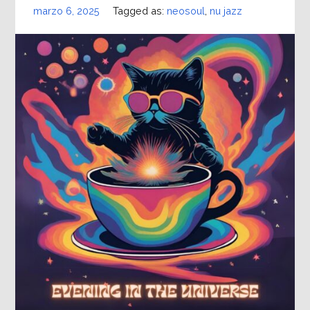
marzo 6, 2025
Tagged as:
neosoul
,
nu jazz