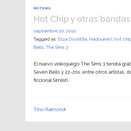
NOTICIAS
Hot Chip y otras bandas
septiembre 20, 2010
Tagged as:
Eliza Doolittle
,
Hadouken!
,
hot chi
Bells
,
The Sims 3
El nuevo videojuego The Sims 3 tendrá gra
Seven Bells y 22-20s, entre otros artistas, 
ficcional Simlish.
Tino Raimondi