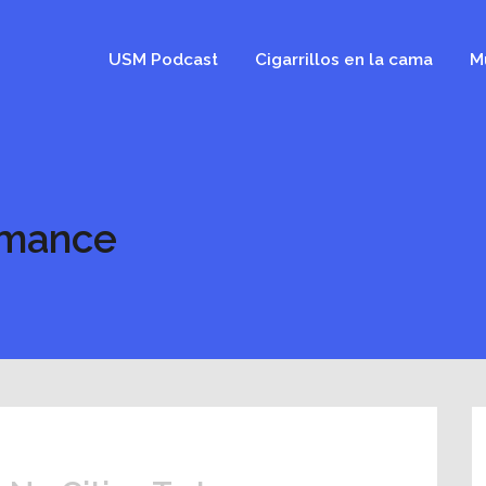
USM Podcast
Cigarrillos en la cama
M
omance