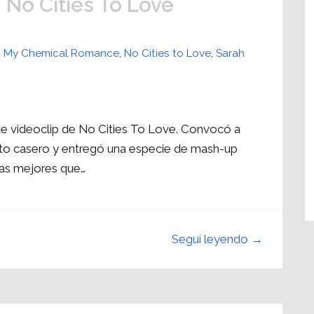
 No Cities To Love
,
My Chemical Romance
,
No Cities to Love
,
Sarah
de videoclip de No Cities To Love. Convocó a
ato casero y entregó una especie de mash-up
unas mejores que…
Seguí leyendo →