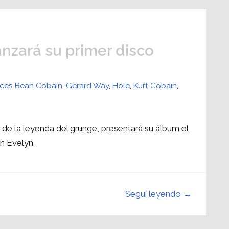
anzará su primer disco
nces Bean Cobain
,
Gerard Way
,
Hole
,
Kurt Cobain
,
de la leyenda del grunge, presentará su álbum el
n Evelyn.
Seguí leyendo →