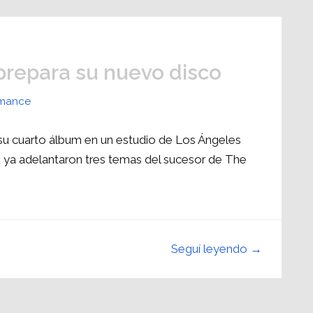
repara su nuevo disco
omance
u cuarto álbum en un estudio de Los Ángeles
, ya adelantaron tres temas del sucesor de The
Seguí leyendo →