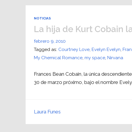
NOTICIAS
La hija de Kurt Cobain l
febrero 9, 2010
Tagged as:
Courtney Love
,
Evelyn Evelyn
,
Fra
My Chemical Romance
,
my space
,
Nirvana
Frances Bean Cobain, la única descendiente 
30 de marzo próximo, bajo el nombre Evely
Laura Funes