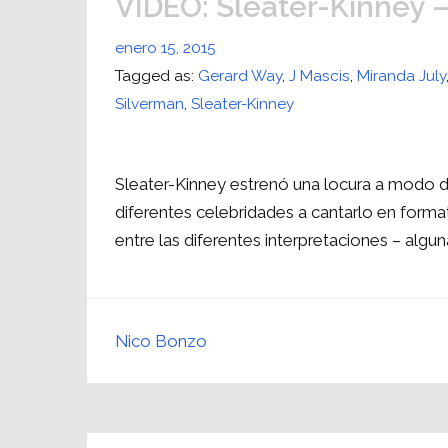
VIDEO: Sleater-Kinney –
enero 15, 2015
Tagged as:
Gerard Way
,
J Mascis
,
Miranda July
Silverman
,
Sleater-Kinney
Sleater-Kinney estrenó una locura a modo 
diferentes celebridades a cantarlo en form
entre las diferentes interpretaciones – alg
Nico Bonzo