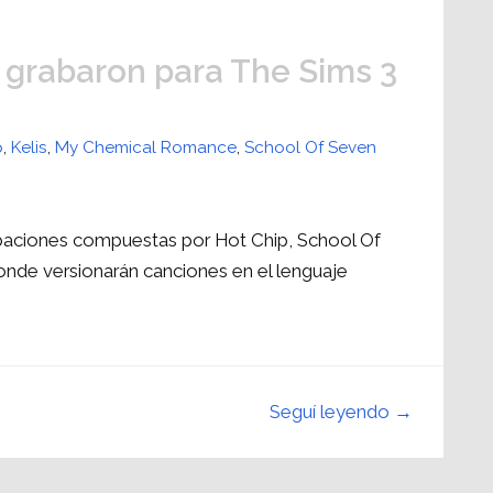
 grabaron para The Sims 3
p
,
Kelis
,
My Chemical Romance
,
School Of Seven
baciones compuestas por Hot Chip, School Of
donde versionarán canciones en el lenguaje
Seguí leyendo →