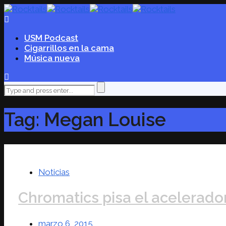
USM Podcast
Cigarrillos en la cama
Música nueva
Tag: Megan Louise
Noticias
Chromatics pisa el acelerado
marzo 6, 2015