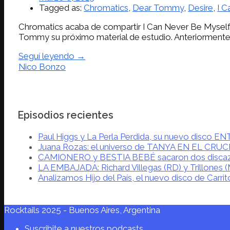
Tagged as:
Chromatics
,
Dear Tommy
,
Desire
,
I C
Chromatics acaba de compartir I Can Never Be Myself
Tommy su próximo material de estudio. Anteriormente
Seguí leyendo →
Nico Bonzo
Episodios recientes
Paul Higgs y La Perla Perdida, su nuevo disco 
Juana Rozas: el universo de TANYA EN EL CRU
CAMIONERO y BESTIA BEBÉ sacaron dos disca
LA EMBAJADA: Richard Villegas (RD) y Trillones 
Analizamos Hijo del País, el nuevo disco de Carrit
Rocktails 2025 - Buenos Aires, Argentina
Suscribite a nuestros podcasts