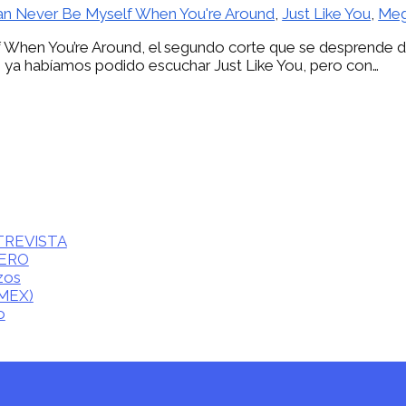
an Never Be Myself When You're Around
,
Just Like You
,
Meg
 When You’re Around, el segundo corte que se desprende 
 ya habíamos podido escuchar Just Like You, pero con…
ENTREVISTA
CERO
zos
(MEX)
o