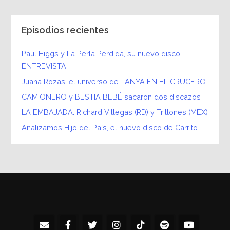
Episodios recientes
Paul Higgs y La Perla Perdida, su nuevo disco
ENTREVISTA
Juana Rozas: el universo de TANYA EN EL CRUCERO
CAMIONERO y BESTIA BEBÉ sacaron dos discazos
LA EMBAJADA: Richard Villegas (RD) y Trillones (MEX)
Analizamos Hijo del País, el nuevo disco de Carrito