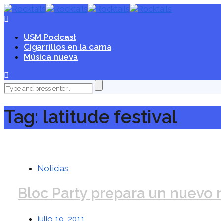
USM Podcast
Cigarrillos en la cama
Música nueva
Tag: latitude festival
Noticias
Bloc Party prepara un nuevo 
julio 19, 2011