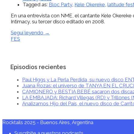
Tagged as:
Bloc Party
,
Kele Okereke
,
latitude fest
En una entrevista con NME, el cantante Kele Okereke 
Intimacy, su tercer disco editado en 2008.
Seguí leyendo →
FES
Episodios recientes
Paul Higgs y La Perla Perdida, su nuevo disco 
Juana Rozas: el universo de TANYA EN EL CRU
CAMIONERO y BESTIA BEBÉ sacaron dos disca
LA EMBAJADA: Richard Villegas (RD) y Trillones 
Analizamos Hijo del País, el nuevo disco de Carrit
Rocktails 2025 - Buenos Aires, Argentina
Suscribite a nuestros podcasts