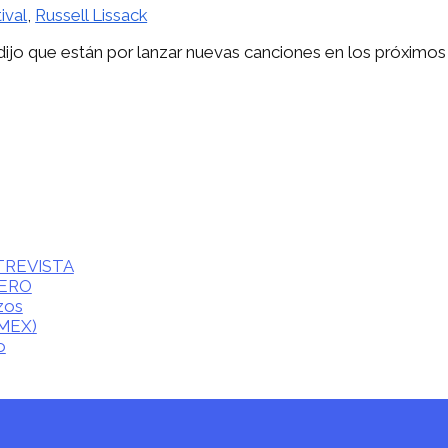
ival
,
Russell Lissack
dijo que están por lanzar nuevas canciones en los próximos
ENTREVISTA
CERO
zos
(MEX)
o