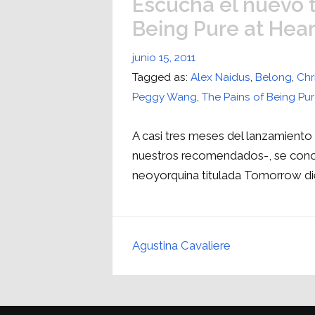
Escuchá el nuevo 
Being Pure at Hear
junio 15, 2011
Tagged as:
Alex Naidus
,
Belong
,
Chr
Peggy Wang
,
The Pains of Being Pur
A casi tres meses del lanzamient
nuestros recomendados-, se cono
neoyorquina titulada Tomorrow di
Agustina Cavaliere