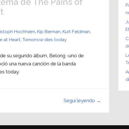
tema de The Pains of
P
t
n
J
E
istoph Hochheim
,
Kip Berman
,
Kurt Feldman
,
C
e at Heart
,
Tomorrow dies today
d
o de su segundo álbum, Belong -uno de
L
T
ció una nueva canción de la banda
es today.
A
d
Seguí leyendo →