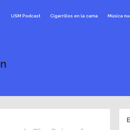
USM Podcast
Cigarrillos en la cama
Música nu
an
E