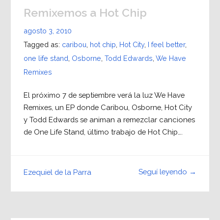
Remixemos a Hot Chip
agosto 3, 2010
Tagged as:
caribou
,
hot chip
,
Hot City
,
I feel better
,
one life stand
,
Osborne
,
Todd Edwards
,
We Have
Remixes
El próximo 7 de septiembre verá la luz We Have
Remixes, un EP donde Caribou, Osborne, Hot City
y Todd Edwards se animan a remezclar canciones
de One Life Stand, último trabajo de Hot Chip….
Seguí leyendo →
Ezequiel de la Parra