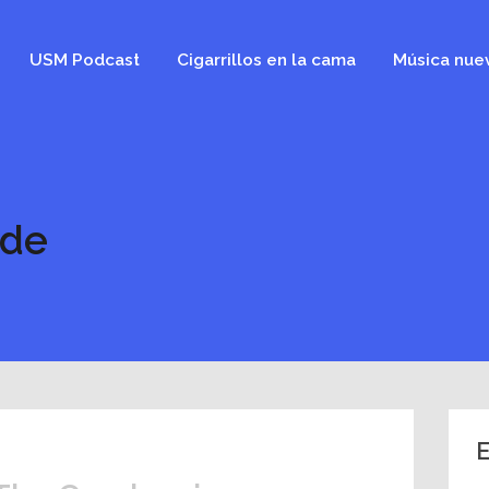
USM Podcast
Cigarrillos en la cama
Música nue
ide
E