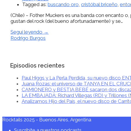
Tagged as:
buscando oro
,
cristóbal briceño
,
ento
(Chile) – Fother Muckers es una banda con encanto o, pa
gustan del rock (del bueno afortunadamente) y se…
Seguí leyendo →
Rodrigo Burgos
Episodios recientes
Paul Higgs y La Perla Perdida, su nuevo disco 
Juana Rozas: el universo de TANYA EN EL CRU
CAMIONERO y BESTIA BEBÉ sacaron dos disca
LA EMBAJADA: Richard Villegas (RD) y Trillones 
Analizamos Hijo del País, el nuevo disco de Carrit
Rocktails 2025 - Buenos Aires, Argentina
Suscribite a nuestros podcasts