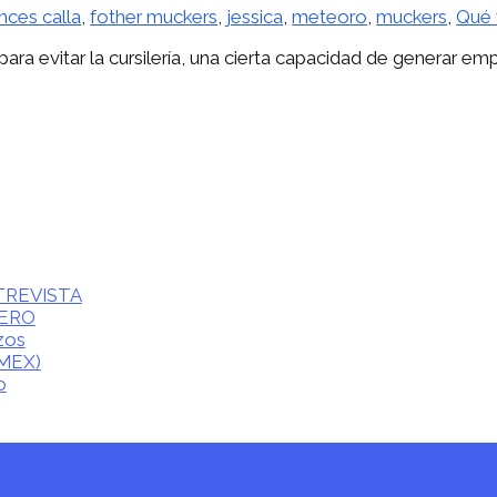
nces calla
,
fother muckers
,
jessica
,
meteoro
,
muckers
,
Qué 
ra evitar la cursilería, una cierta capacidad de generar em
ENTREVISTA
CERO
zos
(MEX)
o