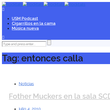
USM Podcast
Cigarrillos en la cama
Música nueva
Tag: entonces calla
Noticias
Fother Muckers en la sala SC
julio 4, 2010