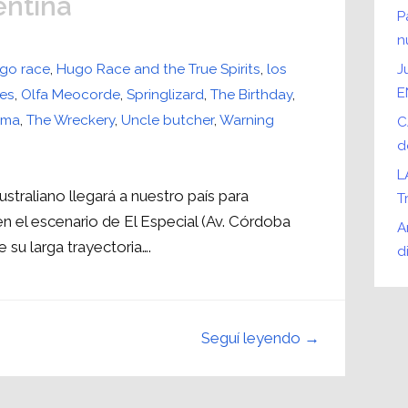
entina
P
n
go race
,
Hugo Race and the True Spirits
,
los
J
E
ees
,
Olfa Meocorde
,
Springlizard
,
The Birthday
,
ama
,
The Wreckery
,
Uncle butcher
,
Warning
C
d
L
traliano llegará a nuestro país para
T
en el escenario de El Especial (Av. Córdoba
A
 su larga trayectoria….
d
Seguí leyendo →