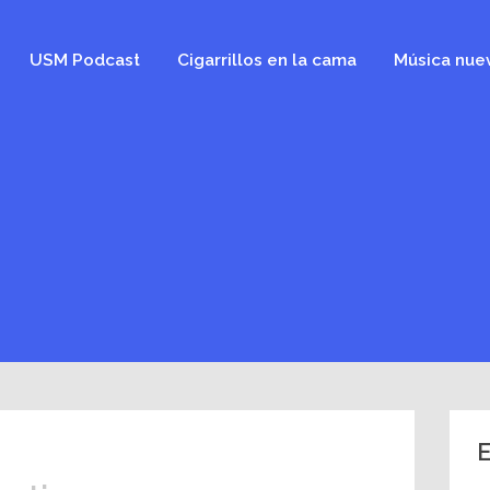
USM Podcast
Cigarrillos en la cama
Música nue
E