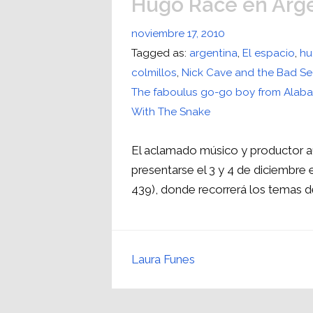
Hugo Race en Arg
noviembre 17, 2010
Tagged as:
argentina
,
El espacio
,
hu
colmillos
,
Nick Cave and the Bad S
The faboulus go-go boy from Alab
With The Snake
El aclamado músico y productor aus
presentarse el 3 y 4 de diciembre 
439), donde recorrerá los temas de
Laura Funes