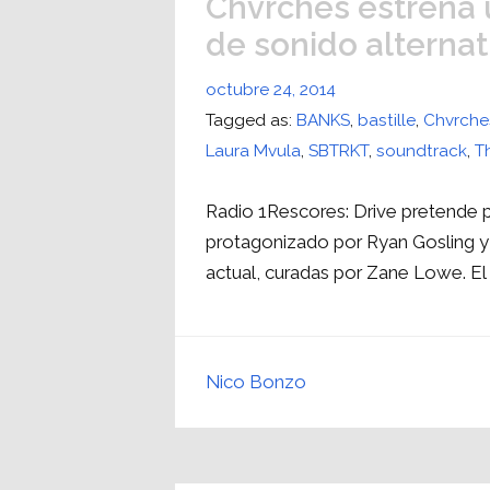
Chvrches estrena 
de sonido alternat
octubre 24, 2014
Tagged as:
BANKS
,
bastille
,
Chvrche
Laura Mvula
,
SBTRKT
,
soundtrack
,
T
Radio 1Rescores: Drive pretende p
protagonizado por Ryan Gosling y
actual, curadas por Zane Lowe. El 
Nico Bonzo