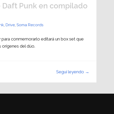
e Daft Punk en compilado
nk
,
Drive
,
Soma Records
y para conmemorarlo editará un box set que
s orígenes del dúo.
Seguí leyendo →