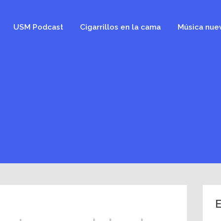
USM Podcast
Cigarrillos en la cama
Música nue
E