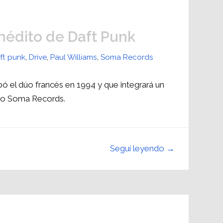
nédito de Daft Punk
ft punk
,
Drive
,
Paul Williams
,
Soma Records
abó el dúo francés en 1994 y que integrará un
llo Soma Records.
Seguí leyendo →