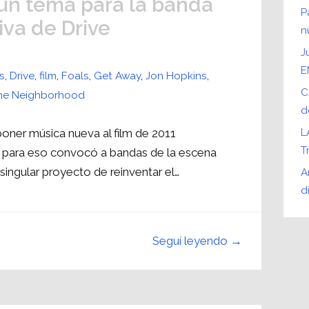
un tema para la banda
P
iva de Drive
n
J
E
s
,
Drive
,
film
,
Foals
,
Get Away
,
Jon Hopkins
,
C
he Neighborhood
d
oner música nueva al film de 2011
L
T
 para eso convocó a bandas de la escena
singular proyecto de reinventar el…
A
d
Seguí leyendo →