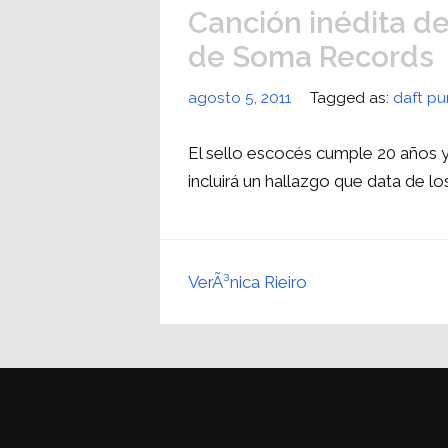
Canción inédita d
de Soma Records
agosto 5, 2011
Tagged as:
daft pu
El sello escocés cumple 20 años 
incluirá un hallazgo que data de lo
VerÃ³nica Rieiro