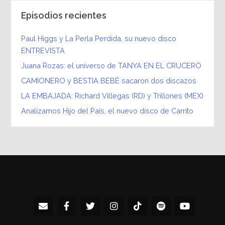
Episodios recientes
Paul Higgs y La Perla Perdida, su nuevo disco
ENTREVISTA
Juana Rozas: el universo de TANYA EN EL CRUCERO
CAMIONERO y BESTIA BEBÉ sacaron dos discazos
LA EMBAJADA: Richard Villegas (RD) y Trillones (MEX)
Analizamos Hijo del País, el nuevo disco de Carrito