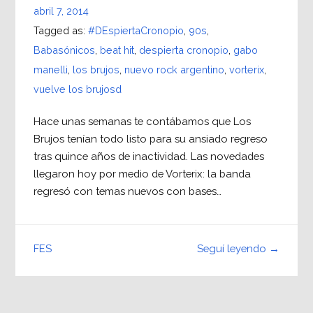
abril 7, 2014
Tagged as:
#DEspiertaCronopio
,
90s
,
Babasónicos
,
beat hit
,
despierta cronopio
,
gabo
manelli
,
los brujos
,
nuevo rock argentino
,
vorterix
,
vuelve los brujosd
Hace unas semanas te contábamos que Los
Brujos tenían todo listo para su ansiado regreso
tras quince años de inactividad. Las novedades
llegaron hoy por medio de Vorterix: la banda
regresó con temas nuevos con bases…
Seguí leyendo →
FES