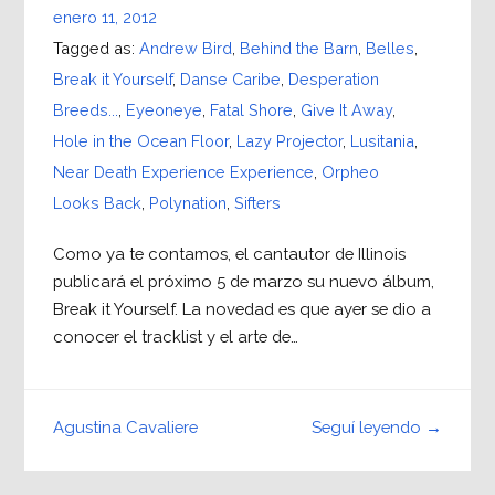
enero 11, 2012
Tagged as:
Andrew Bird
,
Behind the Barn
,
Belles
,
Break it Yourself
,
Danse Caribe
,
Desperation
Breeds...
,
Eyeoneye
,
Fatal Shore
,
Give It Away
,
Hole in the Ocean Floor
,
Lazy Projector
,
Lusitania
,
Near Death Experience Experience
,
Orpheo
Looks Back
,
Polynation
,
Sifters
Como ya te contamos, el cantautor de Illinois
publicará el próximo 5 de marzo su nuevo álbum,
Break it Yourself. La novedad es que ayer se dio a
conocer el tracklist y el arte de…
Seguí leyendo →
Agustina Cavaliere