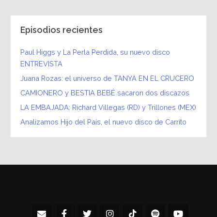
Episodios recientes
Paul Higgs y La Perla Perdida, su nuevo disco
ENTREVISTA
Juana Rozas: el universo de TANYA EN EL CRUCERO
CAMIONERO y BESTIA BEBÉ sacaron dos discazos
LA EMBAJADA: Richard Villegas (RD) y Trillones (MEX)
Analizamos Hijo del País, el nuevo disco de Carrito