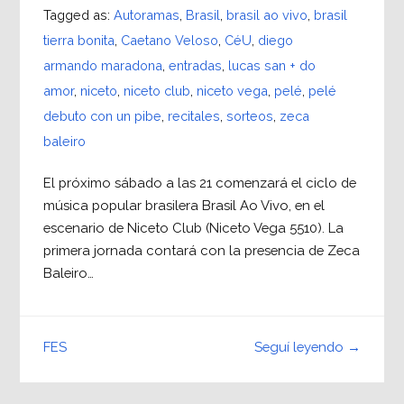
Tagged as:
Autoramas
,
Brasil
,
brasil ao vivo
,
brasil
tierra bonita
,
Caetano Veloso
,
CéU
,
diego
armando maradona
,
entradas
,
lucas san + do
amor
,
niceto
,
niceto club
,
niceto vega
,
pelé
,
pelé
debuto con un pibe
,
recitales
,
sorteos
,
zeca
baleiro
El próximo sábado a las 21 comenzará el ciclo de
música popular brasilera Brasil Ao Vivo, en el
escenario de Niceto Club (Niceto Vega 5510). La
primera jornada contará con la presencia de Zeca
Baleiro…
Seguí leyendo →
FES