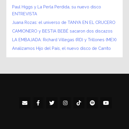
Paul Higgs y La Perla Perdida, su nuevo disco
ENTREVISTA
Juana Rozas: el universo de TANYA EN EL CRUCERO
CAMIONERO y BESTIA BEBÉ sacaron dos discazos
LA EMBAJADA: Richard Villegas (RD) y Trillones (MEX)
Analizamos Hijo del País, el nuevo disco de Carrito