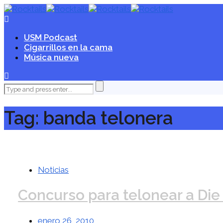
USM Podcast
Cigarrillos en la cama
Música nueva
Tag: banda telonera
Noticias
Concurso para telonear a Die
enero 26, 2010