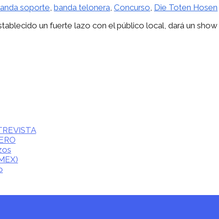
anda soporte
,
banda telonera
,
Concurso
,
Die Toten Hosen
ablecido un fuerte lazo con el público local, dará un show 
ENTREVISTA
CERO
zos
(MEX)
o