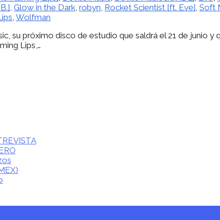
B.]
,
Glow in the Dark
,
robyn
,
Rocket Scientist [ft. Eve]
,
Soft
Lips
,
Wolfman
ic, su próximo disco de estudio que saldrá el 21 de junio y
aming Lips,…
ENTREVISTA
CERO
zos
(MEX)
o