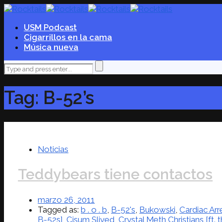
USM Podcast
Cigarrillos en la cama
Música nueva
Tag: B-52’s
Noticias
Teddybears tiene contactos
marzo 26, 2011
Tagged as:
b . o . b
,
B-52's
,
Bukowski
,
Cardiac Arr
B-52s]
,
Cisum Slived
,
Crystal Meth Christians [ft. 