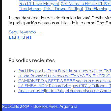
You [ft. Laza Morgan]
,
Get Mama a House [ft. B.o.
Teddybears
,
Tek It Down [ft. Rigo]
,
The Flaming 
La banda sueca de rock electrónico lanzará Devil’s Mus
la participación de varios artistas de lujo como The Fl
Seguí leyendo →
Laura Funes
Episodios recientes
Paul Higgs y La Perla Perdida, su nuevo disco 
Juana Rozas: el universo de TANYA EN EL CRU
CAMIONERO y BESTIA BEBÉ sacaron dos disca
LA EMBAJADA: Richard Villegas (RD) y Trillones 
Analizamos Hijo del País, el nuevo disco de Carrit
Rocktails 2025 - Buenos Aires, Argentina