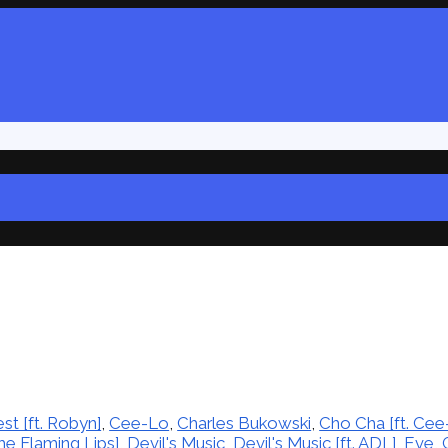
est [ft. Robyn]
,
Cee-Lo
,
Charles Bukowski
,
Cho Cha [ft. Cee
the Flaming Lips]
,
Devil's Music
,
Devil's Music [ft. ADL]
,
Eve
,