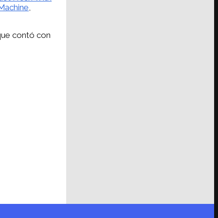
 Machine
,
 que contó con