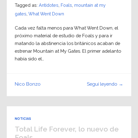
Tagged as:
Antidotes
,
Foals
,
mountain at my
gates
,
What Went Down
Cada vez falta menos para What Went Down, el
próximo material de estudio de Foals y para ir
matando la abstinencia los británicos acaban de
estrenar Mountain at My Gates. El primer adelanto
había sido el…
Seguí leyendo →
Nico Bonzo
NOTICIAS
Total Life Forever, lo nuevo de
Foals