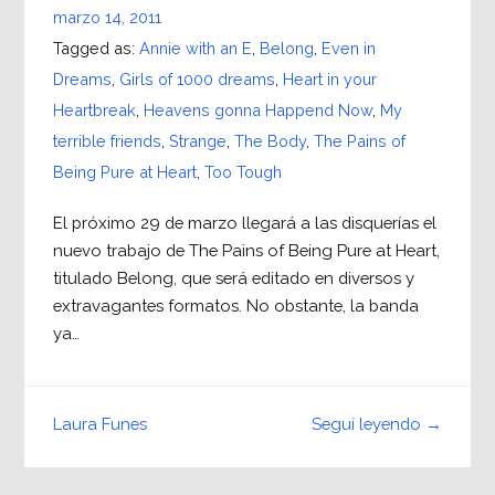
marzo 14, 2011
Tagged as:
Annie with an E
,
Belong
,
Even in
Dreams
,
Girls of 1000 dreams
,
Heart in your
Heartbreak
,
Heavens gonna Happend Now
,
My
terrible friends
,
Strange
,
The Body
,
The Pains of
Being Pure at Heart
,
Too Tough
El próximo 29 de marzo llegará a las disquerías el
nuevo trabajo de The Pains of Being Pure at Heart,
titulado Belong, que será editado en diversos y
extravagantes formatos. No obstante, la banda
ya…
Seguí leyendo →
Laura Funes