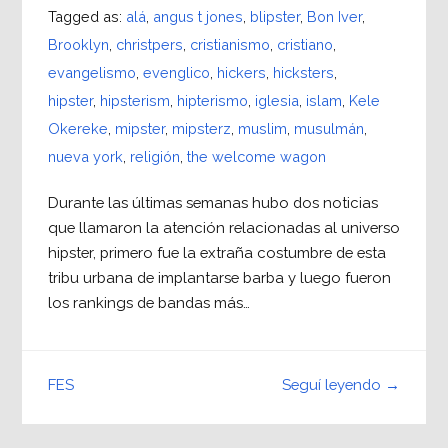
Tagged as:
alá
,
angus t jones
,
blipster
,
Bon Iver
,
Brooklyn
,
christpers
,
cristianismo
,
cristiano
,
evangelismo
,
evenglico
,
hickers
,
hicksters
,
hipster
,
hipsterism
,
hipterismo
,
iglesia
,
islam
,
Kele
Okereke
,
mipster
,
mipsterz
,
muslim
,
musulmán
,
nueva york
,
religión
,
the welcome wagon
Durante las últimas semanas hubo dos noticias
que llamaron la atención relacionadas al universo
hipster, primero fue la extraña costumbre de esta
tribu urbana de implantarse barba y luego fueron
los rankings de bandas más…
Seguí leyendo →
FES