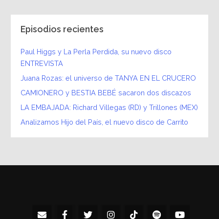
Episodios recientes
Paul Higgs y La Perla Perdida, su nuevo disco
ENTREVISTA
Juana Rozas: el universo de TANYA EN EL CRUCERO
CAMIONERO y BESTIA BEBÉ sacaron dos discazos
LA EMBAJADA: Richard Villegas (RD) y Trillones (MEX)
Analizamos Hijo del País, el nuevo disco de Carrito